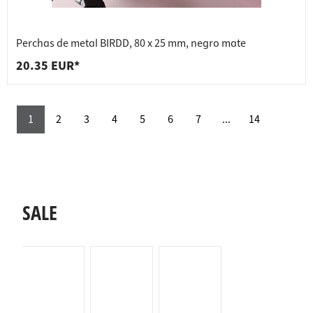
Perchas de metal BIRDD, 80 x 25 mm, negro mate
20.35 EUR*
1
2
3
4
5
6
7
...
14
SALE