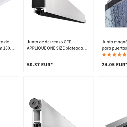
ta de
Junta de descenso CCE
Junta magnét
m 180°
APPLIQUE ONE SIZE plateada
para puertas
00 mm
hasta 1230 mm
grosor de cri
180°, 2000 
50.37 EUR*
24.05 EUR