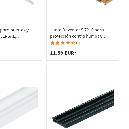
 para puertas y
Junta Deventer S 7210 para
IVERSAL,
protección contra humos y
o 2500 mm, blanco
aislamiento acústico TPE, negra
(11)
- 6 metros
11.59 EUR*