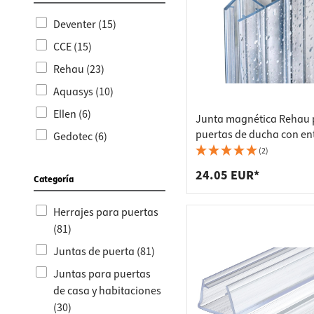
Conecto
armario
Deventer (15)
Soporte
Regleta
CCE (15)
Cajones
Cubos d
Rehau (23)
Aquasys (10)
Ellen (6)
Junta magnética Rehau 
puertas de ducha con en
Gedotec (6)
en esquina y grosor de cr
(2)
Häfele (5)
6-8 mm, 90°, 2000 mm
24.05 EUR*
Categoría
Soudal (1)
Herrajes para puertas
(81)
Juntas de puerta (81)
Juntas para puertas
de casa y habitaciones
(30)