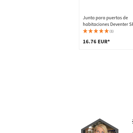
Junta para puertas de
habitaciones Deventer S
para puertas con y sin g
(1)
TPS, blanca - 6 metros
16.76 EUR*