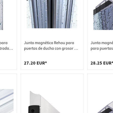
res de encimera
s
s de estantería
s de enchufes
e basura
para
Junta magnética Rehau para
Junta magnét
trada
puertas de ducha con grosor de
para puertas
istal de
cristal de 10 - 12 mm, 90° 2000
grosor de cri
mm
180°, 2000 
27.20 EUR*
28.25 EUR