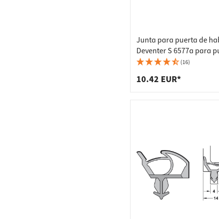
Junta para puerta de ha
Deventer S 6577a para p
no giratorias TPE, negra 
(16)
metros
10.42 EUR*