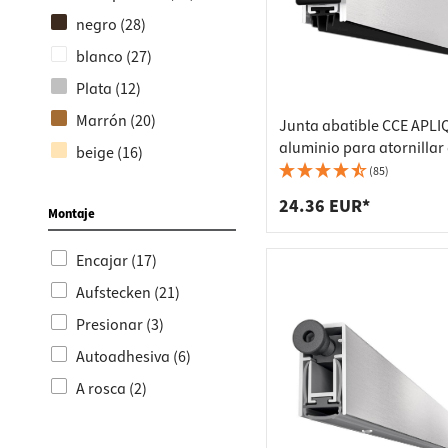
Marco de acero (2)
negro (28)
Puerta cortafuegos (1)
blanco (27)
Puerta corredera (1)
Plata (12)
Marrón (20)
Junta abatible CCE APLI
aluminio para atornillar 
beige (16)
puerta, anodizado plata 
(85)
gris (8)
mm
24.36 EUR*
Montaje
Aspecto acero
inoxidable (1)
Encajar (17)
Aufstecken (21)
Presionar (3)
Autoadhesiva (6)
A rosca (2)