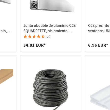
Junta abatible de aluminio CCE
CCE precinto
nio,
SQUADRETTE, aislamiento
ventanas UN
térmico, 730 mm
autoadhesiv
(14)
34.81 EUR*
6.96 EUR*