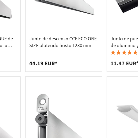
QUE de
Junta de descenso CCE ECO ONE
Junta de pue
a la
SIZE plateada hasta 1230 mm
de aluminio 
- 830
1000 mm
44.19 EUR*
11.47 EUR