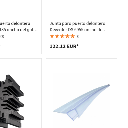
uerta delantera
Junta para puerta delantera
185 ancho del galce
Deventer DS 6955 ancho de
 para puerta
galce 15 mm Junta para puerta
(2)
(2)
anca - 6 metros
delantera blanca - 25 metros
*
122.12 EUR*