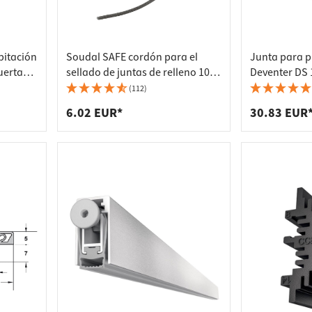
bitación
Soudal SAFE cordón para el
Junta para p
uertas
sellado de juntas de relleno 10
Deventer DS 
- 6
metros, Ø 6 mm
18 mm Junta
(112)
delantera bl
6.02 EUR*
30.83 EUR