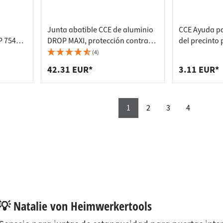
Junta abatible CCE de aluminio
CCE Ayuda pa
P 7544
DROP MAXI, protección contra
del precinto
alce
incendios, 730 mm
cristal GLASS
(4)
42.31 EUR*
3.11 EUR*
1
2
3
4
💡 Natalie von Heimwerkertools