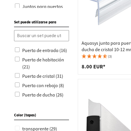
Juntas para puertas
de ducha y cristal (39)
Set puede utilizarse para
Juntas abatibles (12)
Produktneuheiten (11)
Cintas de montaje y
Aquasys junta para puer
sellado (1)
ducha de cristal 10-12 m
Puerta de entrada (16)
vidrio-vidrio plástico, 5
(3)
Química (1)
Puerta de habitación
8.00 EUR*
(21)
Mejora del cuarto de
baño (3)
Puerta de cristal (31)
Puerta con rebajo (8)
Puerta de ducha (26)
Puerta cortahumo (7)
Ventana (11)
Color (tapas)
Puerta sin rebajo (2)
transparente (29)