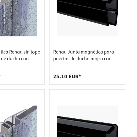
ica Rehau sin tope
Rehau Junta magnética para
 de ducha con
puertas de ducha negra con
stal de 10-12 mm,
grosor de cristal de 6-8 mm, 90°,
mm
2000 mm
*
25.10 EUR*