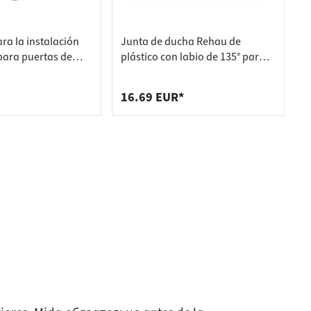
ra la instalación
Junta de ducha Rehau de
 para puertas de
plástico con labio de 135° para
 LIP
cristales de 6 a 8 mm de grosor,
2000 mm
16.69 EUR*