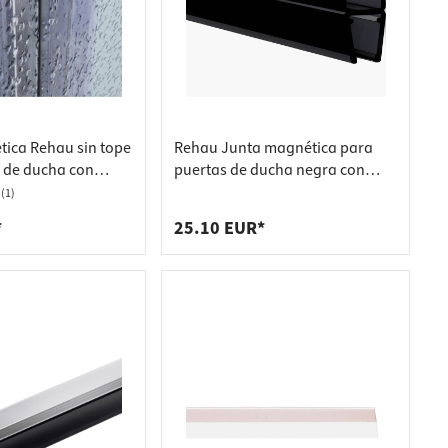
ica Rehau sin tope
Rehau Junta magnética para
 de ducha con
puertas de ducha negra con
stal de 6-8 mm,
grosor de cristal de 6-8 mm,
(1)
mm
180°, 2000 mm
*
25.10 EUR*