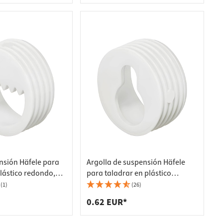
nsión Häfele para
Argolla de suspensión Häfele
plástico redondo,
para taladrar en plástico
metro 20 mm
redondo blanco, diámetro 20
(1)
(26)
mm
0.62 EUR*