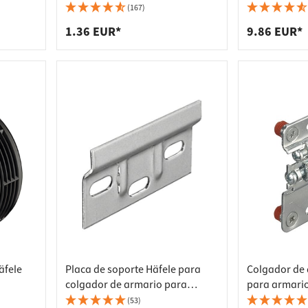
Colgador de acero galvanizado
1250 mm
(167)
para atornillar
1.36 EUR*
9.86 EUR*
äfele
Placa de soporte Häfele para
Colgador de 
colgador de armario para
para armario
atornillar para armario alto
prensado, iz
(53)