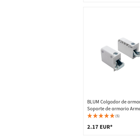
BLUM Colgador de arma
Soporte de armario Arma
pared de cocina blanco
(5)
48N0510.03, izquierdo
2.17 EUR*