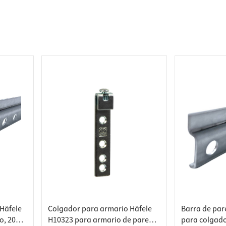
res de encimera
s
s de estantería
s de enchufes
e basura
 Häfele
Colgador para armario Häfele
Barra de par
o, 2000
H10323 para armario de pared
para colgado