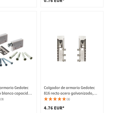
0.76 EUR*
 armario Gedotec
Colgador de armario Gedotec
o blanco capacidad
816 recto acero galvanizado,
 kg Colgador de
izquierdo
(3)
(1)
4.76 EUR*