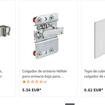
e,
Colgador de armario Häfele
Tapa de cubi
ar
para armario bajo para
colgador de 
atornillar, izquierdo
plástico, col
(1)
5.56 EUR*
0.62 EUR*