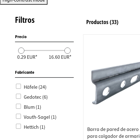
Conecto
High-contrast mode
armario
Soporte
Regleta
Filtros
Productos
(33)
Cajones
Cubos d
Precio
0.29 EUR*
16.60 EUR*
Fabricante
Häfele (24)
Gedotec (6)
Blum (1)
Vauth-Sagel (1)
Hettich (1)
Barra de pared de acero
para colgador de armari