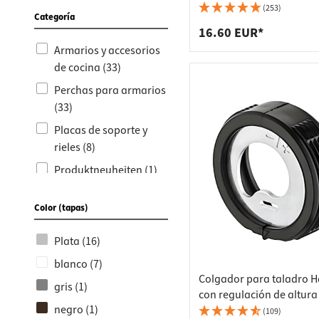
mm
(253)
Categoría
16.60 EUR*
Armarios y accesorios
de cocina (33)
Perchas para armarios
(33)
Placas de soporte y
rieles (8)
Produktneuheiten (1)
Color (tapas)
Plata (16)
blanco (7)
Colgador para taladro H
gris (1)
con regulación de altura
negro (1)
(109)