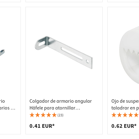
rio
Colgador de armario angular
Ojo de suspe
rios de
Häfele para atornillar
taladrar en 
77x21x15x1,5 mm antivuelco
blanco, diá
(23)
acero galvanizado
0.41 EUR*
0.62 EUR*