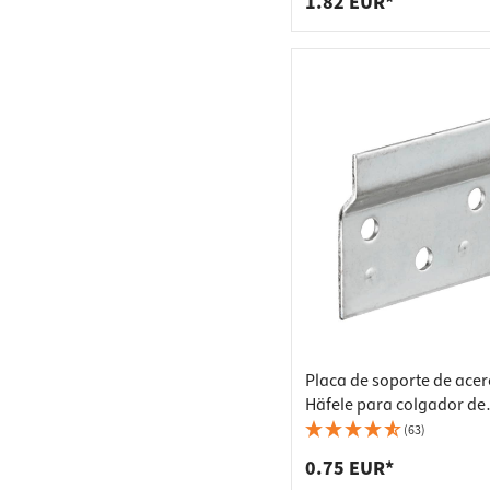
1.82 EUR*
Placa de soporte de acer
Häfele para colgador de
armario para mueble alt
(63)
0.75 EUR*