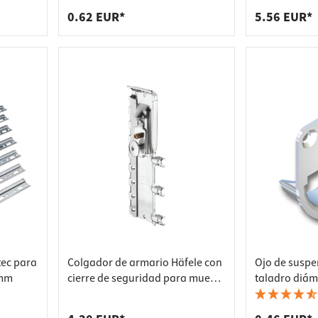
0.62 EUR*
5.56 EUR*
tec para
Colgador de armario Häfele con
Ojo de suspe
 mm
cierre de seguridad para mueble
taladro diám
alto, acero galvanizado,
galvanizado
izquierda