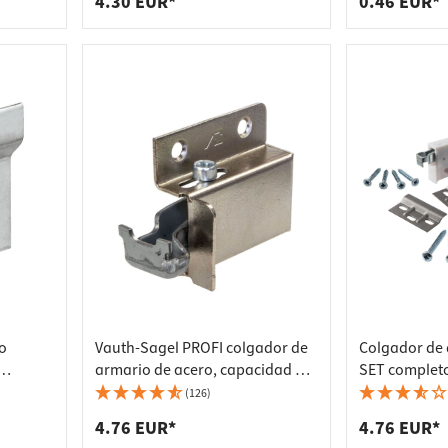
4.30 EUR*
0.46 EUR*
o
Vauth-Sagel PROFI colgador de
Colgador de
armario de acero, capacidad de
SET complet
o
carga 104 kg, izquierda
de carga 150
(126)
armario
4.76 EUR*
4.76 EUR*