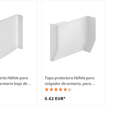
erta Häfele para
Tapa protectora Häfele para
armario bajo de
colgador de armario, para
or blanco
mueble alto, izquierda - gris,
(1)
RAL 7035
0.62 EUR*