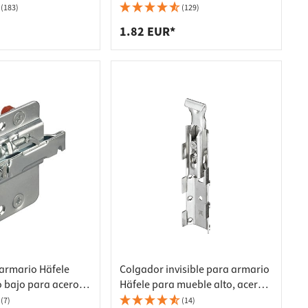
(183)
(129)
1.82 EUR*
armario Häfele
Colgador invisible para armario
 bajo para acero
Häfele para mueble alto, acero
quierdo
galvanizado, para atornillar
(7)
(14)