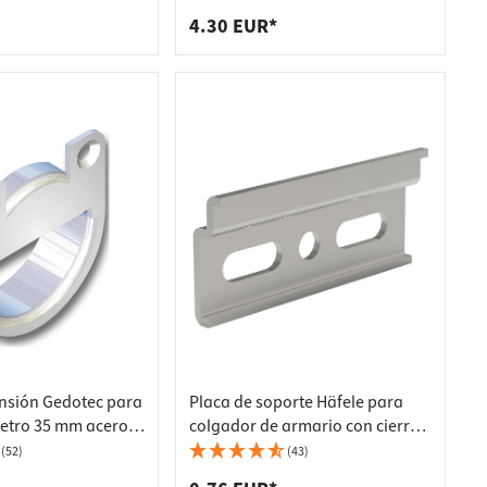
(izquierda y derecha)
4.30 EUR*
nsión Gedotec para
Placa de soporte Häfele para
etro 35 mm acero
colgador de armario con cierre
de seguridad para mueble alto
(52)
(43)