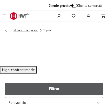
alt springen
Cliente privato
Cliente comercial
|
Material de fijación
Tapas
High-contrast mode
Filtrar