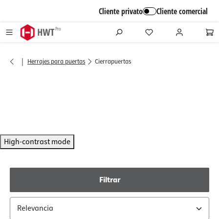
alt springen
Cliente privato
Cliente comercial
|
Herrajes para puertas
Cierrapuertas
High-contrast mode
Filtrar