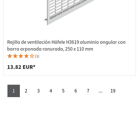
Rejilla de ventilación Häfele H3619 aluminio angular con
barra arponada ranurada, 250 x 110 mm
(1)
13.82 EUR*
1
2
3
4
5
6
7
...
19