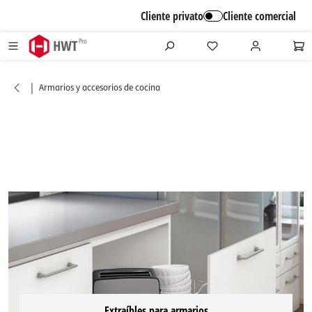
alt springen
Cliente privato
Cliente comercial
|
Armarios y accesorios de cocina
Extraíbles para armarios