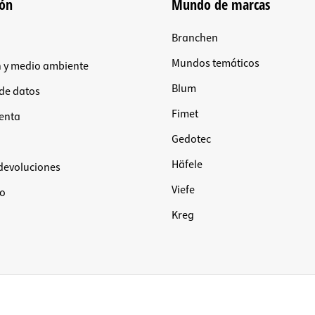
ión
Mundo de marcas
Branchen
Mundos temáticos
n y medio ambiente
Blum
 de datos
Fimet
renta
Gedotec
Häfele
 devoluciones
Viefe
ío
Kreg