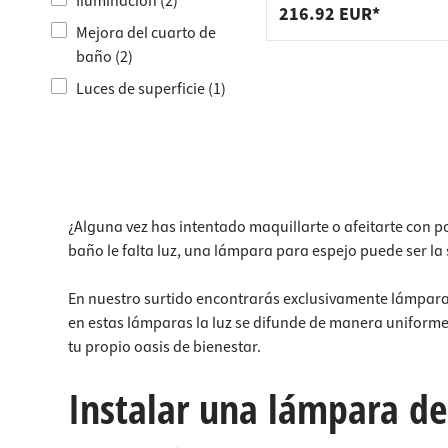
Conecto
Iluminación (2)
armario
inoxidable
216.92 EUR*
Mejora del cuarto de
Soporte
Regleta
baño (2)
Cajones
Cubos d
Luces de superficie (1)
¿Alguna vez has intentado maquillarte o afeitarte con p
baño le falta luz, una lámpara para espejo puede ser l
En nuestro surtido encontrarás exclusivamente lámparas 
en estas lámparas la luz se difunde de manera uniforme,
tu propio oasis de bienestar.
Instalar una lámpara de