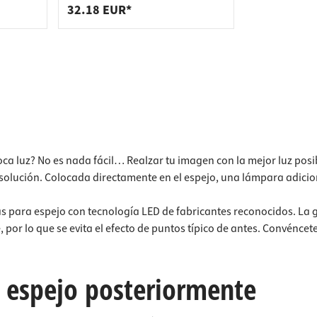
res de encimera
s
mm, negro mate, blanco cálido
32.18 EUR*
3000 K
s de estantería
s de enchufes
e basura
oca luz? No es nada fácil… Realzar tu imagen con la mejor luz posi
a solución. Colocada directamente en el espejo, una lámpara adici
para espejo con tecnología LED de fabricantes reconocidos. La gra
 por lo que se evita el efecto de puntos típico de antes. Convénce
 espejo posteriormente