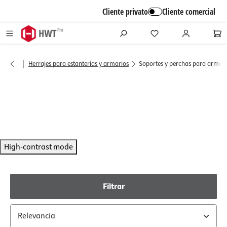
alt springen
Cliente privato
Cliente comercial
|
Herrajes para estanterías y armarios
Soportes y perchas para armari
High-contrast mode
Filtrar