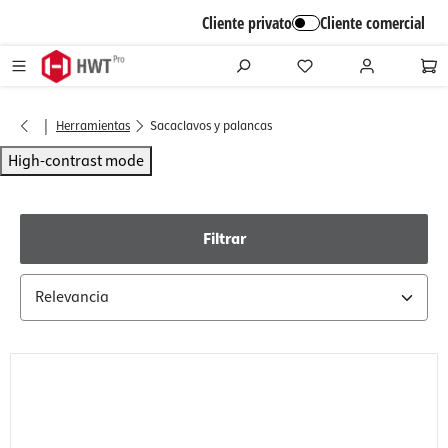
alt springen
Cliente privato
Cliente comercial
|
Herramientas
Sacaclavos y palancas
High-contrast mode
Filtrar