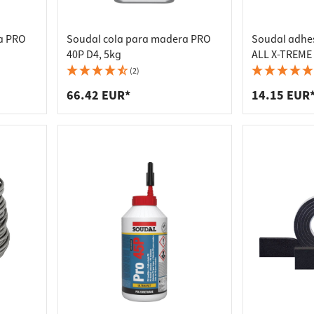
a PRO
Soudal cola para madera PRO
Soudal adhes
40P D4, 5kg
ALL X-TREME
negro 415g
(2)
66.42 EUR*
14.15 EUR