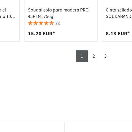
 el
Soudal cola para madera PRO
Cinta sellad
eno 10
45P D4, 750g
SOUDABAND 
autoadhesiva
(79)
15.20 EUR*
8.13 EUR*
1
2
3