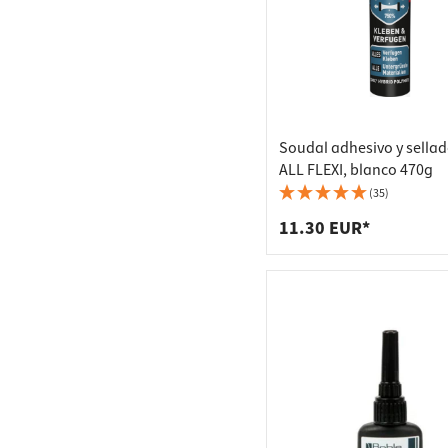
sellado (3)
Herrajes para puertas
(1)
Juntas de puerta (1)
Juntas para puertas
Soudal adhesivo y sellad
de casa y habitaciones
ALL FLEXI, blanco 470g
(1)
(35)
Colas para madera (6)
11.30 EUR*
Espuma de montaje (4)
Produktneuheiten (4)
Angebote (2)
Winter Sale (2)