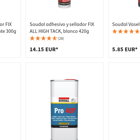
or FIX
Soudal adhesivo y sellador FIX
Soudal Vasel
nte 300g
ALL HIGH TACK, blanco 420g
(28)
14.15 EUR*
5.85 EUR*