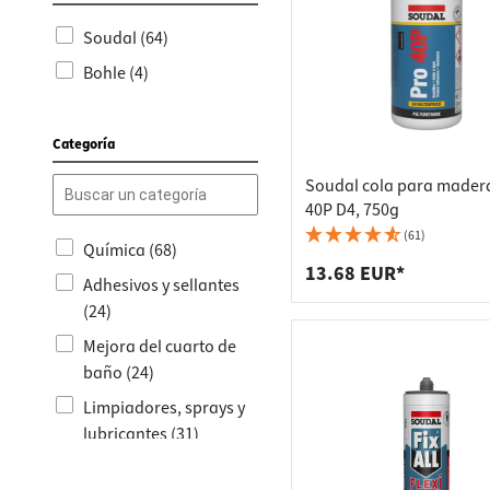
Conecto
armario
Soudal (64)
Soporte
Regleta
Bohle (4)
Cajones
Cubos d
Categoría
Soudal cola para mader
40P D4, 750g
(61)
Química (68)
13.68 EUR*
Adhesivos y sellantes
(24)
Mejora del cuarto de
baño (24)
Limpiadores, sprays y
lubricantes (31)
Cintas de montaje y