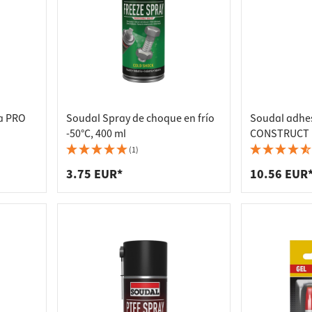
res de encimera
s
s de estantería
s de enchufes
e basura
a PRO
Soudal Spray de choque en frío
Soudal adhes
-50°C, 400 ml
CONSTRUCT D
(1)
3.75 EUR*
10.56 EUR