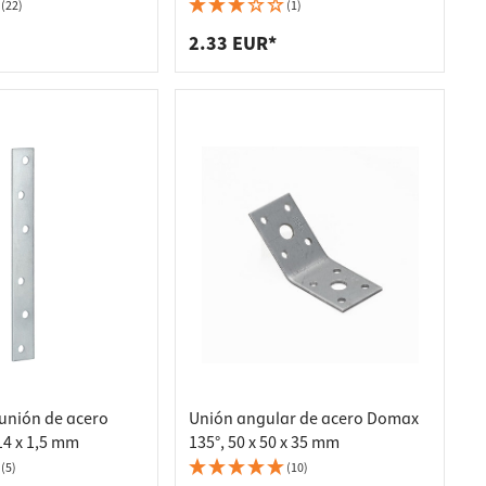
CE y ETA, 50 x 50 x
(22)
(1)
2.33 EUR*
unión de acero
Unión angular de acero Domax
14 x 1,5 mm
135°, 50 x 50 x 35 mm
(5)
(10)