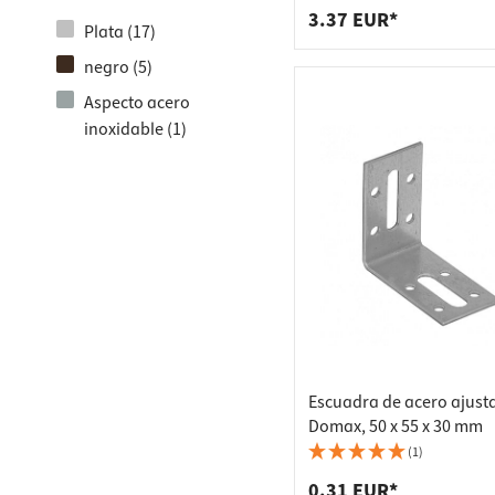
Material de fijación (1)
3.37 EUR*
Plata (17)
Varillas roscadas (1)
negro (5)
Aspecto acero
inoxidable (1)
Escuadra de acero ajust
Domax, 50 x 55 x 30 mm
(1)
0.31 EUR*