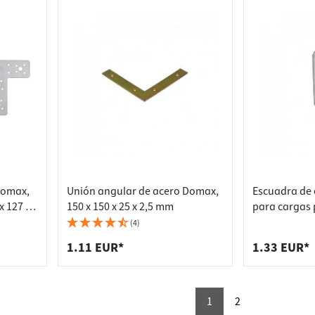
Domax,
Unión angular de acero Domax,
Escuadra de 
x 127 x
150 x 150 x 25 x 2,5 mm
para cargas
con nervio, 
(4)
ETA, 95 x 53 
1.11 EUR*
1.33 EUR*
1
2