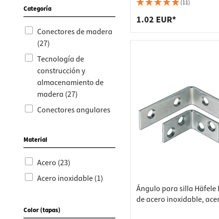
Conecto
armario
2,5 mm
(11)
Categoría
Soporte
1.02 EUR*
Regleta
Conectores de madera
Cajones
Cubos d
(27)
Tecnología de
construcción y
almacenamiento de
madera (27)
Conectores angulares
(18)
Conectores de carcasa
Material
(4)
Acero (23)
Conectores para
muebles (4)
Acero inoxidable (1)
Ángulo para silla Häfele
Herrajes para muebles
de acero inoxidable, ace
(4)
inoxidable - 25x25x15 m
Color (tapas)