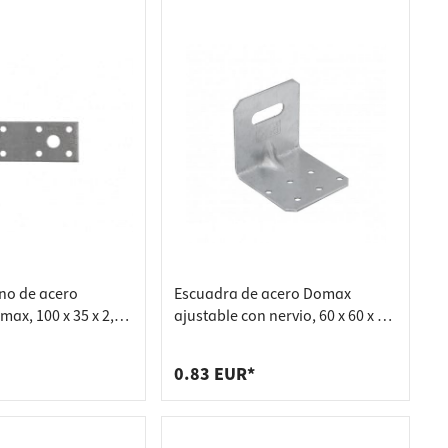
no de acero
Escuadra de acero Domax
ax, 100 x 35 x 2,5
ajustable con nervio, 60 x 60 x 60
x 2,0 mm
0.83 EUR*