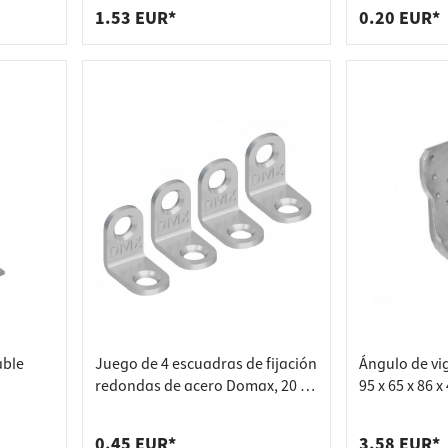
galvanizado
1.53 EUR*
0.20 EUR*
able
Juego de 4 escuadras de fijación
Ángulo de vi
redondas de acero Domax, 20 x
95 x 65 x 86 
20 x 13 x 2,0 mm
0.45 EUR*
3.58 EUR*