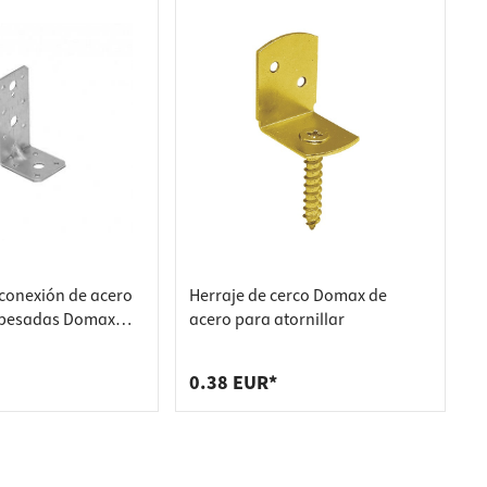
conexión de acero
Herraje de cerco Domax de
 pesadas Domax
acero para atornillar
homologación CE y
x 45 mm
0.38 EUR*