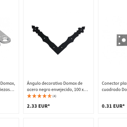
o Domax,
Ángulo decorativo Domax de
Conector pla
iezas,
acero negro envejecido, 100 x
cuadrado Dom
100 x 15 x 2,0 mm
mm
(4)
2.33 EUR*
0.31 EUR*