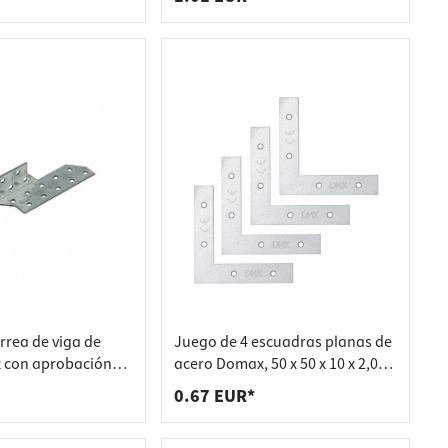
rrea de viga de
Juego de 4 escuadras planas de
 con aprobación
acero Domax, 50 x 50 x 10 x 2,0
tura 170 mm -
mm
0.67 EUR*