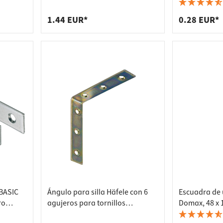
res de encimera
s
homologación 
35 x 2,0 mm
s de estantería
1.44 EUR*
0.28 EUR*
s de enchufes
e basura
 BASIC
Ángulo para silla Häfele con 6
Escuadra de 
ro
agujeros para tornillos
Domax, 48 x 
m
100x100x20 mm acero