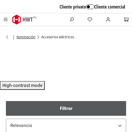
alt springen
Cliente privato
Cliente comercial
|
Iluminación
Accesorios eléctricos
High-contrast mode
Filtrar