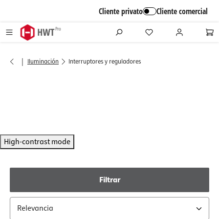
alt springen
Cliente privato
Cliente comercial
|
Iluminación
Interruptores y reguladores
High-contrast mode
Filtrar