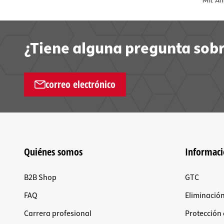
Mit An
¿Tiene alguna pregunta sobr
correo electrónico
Quiénes somos
Informac
B2B Shop
GTC
FAQ
Eliminació
Carrera profesional
Protección