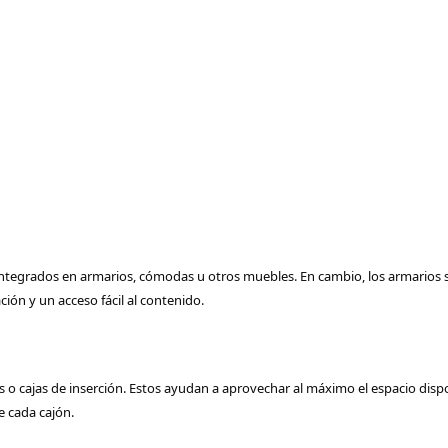
res de encimera
s
s de estantería
s de enchufes
e basura
egrados en armarios, cómodas u otros muebles. En cambio, los armarios suel
ón y un acceso fácil al contenido.
es o cajas de inserción. Estos ayudan a aprovechar al máximo el espacio dis
e cada cajón.