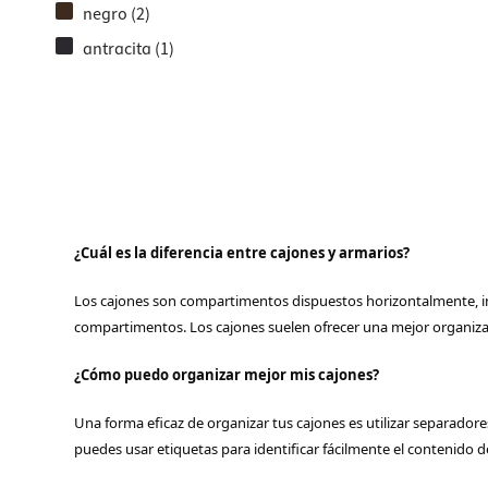
Conecto
armario
negro (2)
Soporte
Regleta
antracita (1)
Cajones
Cubos d
¿Cuál es la diferencia entre cajones y armarios?
Los cajones son compartimentos dispuestos horizontalmente, int
compartimentos. Los cajones suelen ofrecer una mejor organizaci
¿Cómo puedo organizar mejor mis cajones?
Una forma eficaz de organizar tus cajones es utilizar separador
puedes usar etiquetas para identificar fácilmente el contenido d