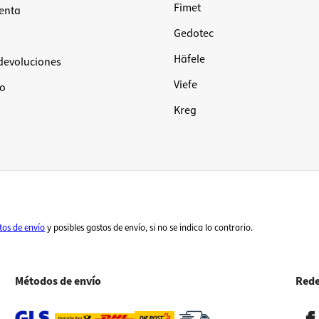
Fimet
renta
Gedotec
Häfele
 devoluciones
Viefe
ío
Kreg
tos de envío
y posibles gastos de envío, si no se indica lo contrario.
Métodos de envío
Rede