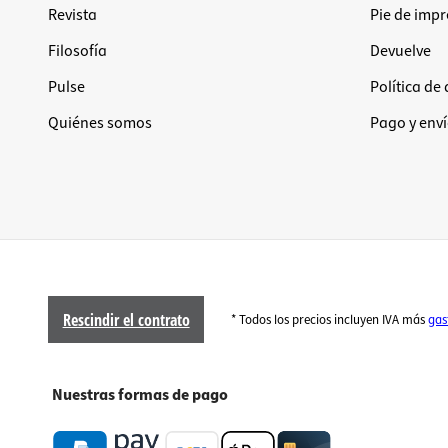
Revista
Pie de imp
Filosofía
Devuelve
Pulse
Política de
Quiénes somos
Pago y env
Rescindir el contrato
* Todos los precios incluyen IVA más
gas
Nuestras formas de pago