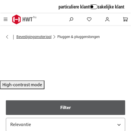
alt springen
particuliere klant
zakelijke klant
|
Bevestigingsmateriaal
Pluggen & pluggenstangen
High-contrast mode
Filter