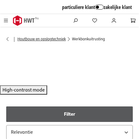
alt springen
particuliere klant
zakelijke klant
|
Houtbouw en opslagtechniek
Werkbankuitrusting
High-contrast mode
Filter