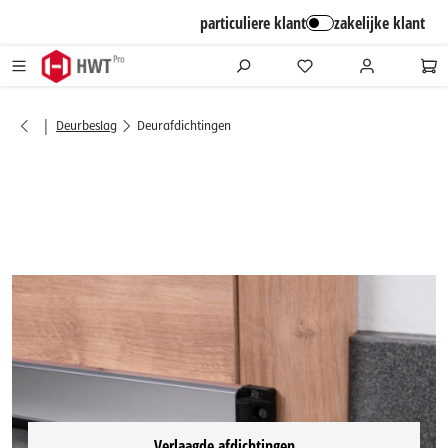
alt springen
particuliere klant
zakelijke klant
|
Deurbeslag
Deurafdichtingen
Verlaagde afdichtingen