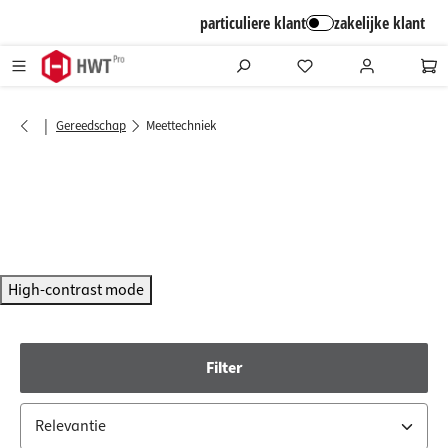
alt springen
particuliere klant
zakelijke klant
|
Gereedschap
Meettechniek
High-contrast mode
Filter