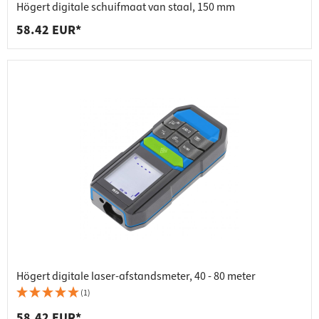
Högert digitale schuifmaat van staal, 150 mm
58.42 EUR*
Högert digitale laser-afstandsmeter, 40 - 80 meter
(1)
58.42 EUR*