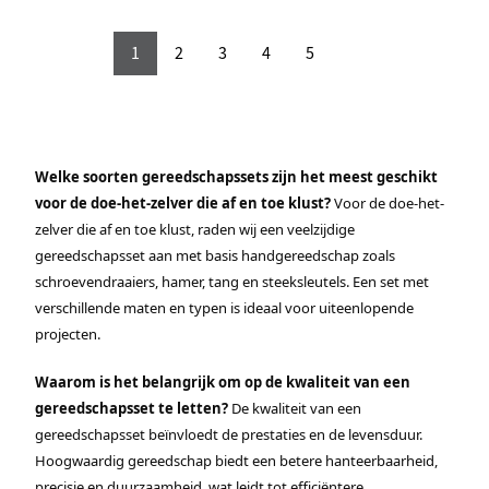
1
2
3
4
5
Welke soorten gereedschapssets zijn het meest geschikt
voor de doe-het-zelver die af en toe klust?
Voor de doe-het-
zelver die af en toe klust, raden wij een veelzijdige
gereedschapsset aan met basis handgereedschap zoals
schroevendraaiers, hamer, tang en steeksleutels. Een set met
verschillende maten en typen is ideaal voor uiteenlopende
projecten.
Waarom is het belangrijk om op de kwaliteit van een
gereedschapsset te letten?
De kwaliteit van een
gereedschapsset beïnvloedt de prestaties en de levensduur.
Hoogwaardig gereedschap biedt een betere hanteerbaarheid,
precisie en duurzaamheid, wat leidt tot efficiëntere