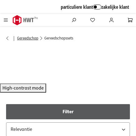
alt springen
particuliere klant
zakelijke klant
|
Gereedschap
Gereedschapssets
High-contrast mode
Filter