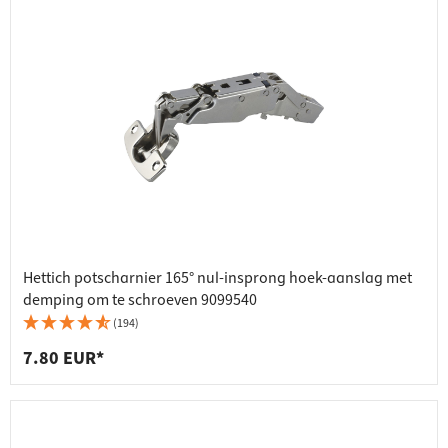
Hettich potscharnier 165° nul-insprong hoek-aanslag met
demping om te schroeven 9099540
(194)
7.80 EUR*