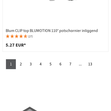
Blum CLIP top BLUMOTION 110° potscharnier inliggend
(27)
5.27 EUR*
1
2
3
4
5
6
7
...
13