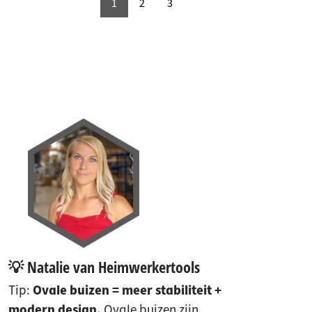
1
2
3
💡 Natalie van Heimwerkertools
Tip:
Ovale buizen = meer stabiliteit +
modern design.
Ovale buizen zijn