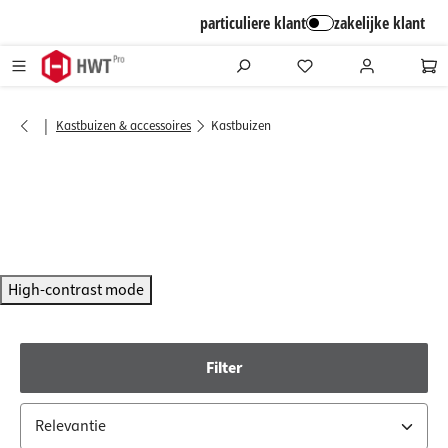
alt springen
particuliere klant
zakelijke klant
|
Kastbuizen & accessoires
Kastbuizen
High-contrast mode
Filter