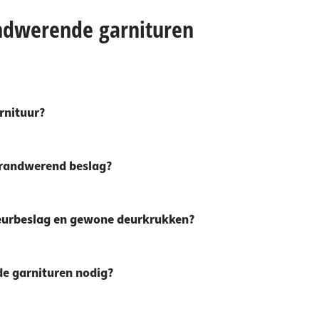
andwerende garnituren
rnituur?
brandwerend beslag?
deurbeslag en gewone deurkrukken?
de garnituren nodig?