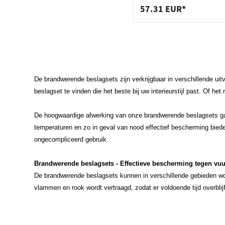
PZ72 RVS mat
57.31 EUR*
De brandwerende beslagsets zijn verkrijgbaar in verschillende ui
beslagset te vinden die het beste bij uw interieurstijl past. Of he
De hoogwaardige afwerking van onze brandwerende beslagsets gar
temperaturen en zo in geval van nood effectief bescherming bie
ongecompliceerd gebruik.
Brandwerende beslagsets - Effectieve bescherming tegen vuu
De brandwerende beslagsets kunnen in verschillende gebieden wor
vlammen en rook wordt vertraagd, zodat er voldoende tijd overbli