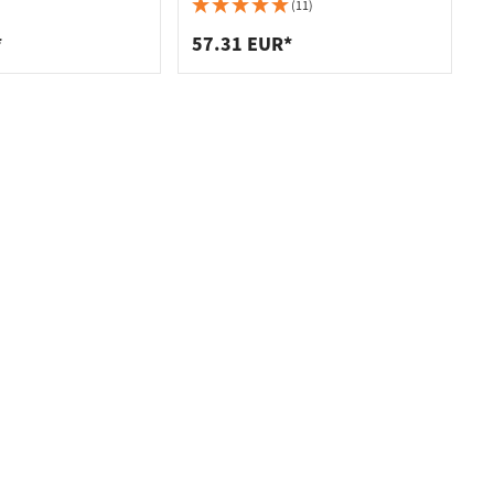
kortschild PC 72 RVS mat
(11)
*
57.31 EUR*