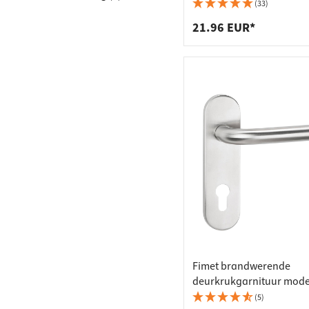
Werkbla
Stopcon
zwart PC 72
(33)
Plankdr
Vuilnis
21.96 EUR*
Laden
Fimet brandwerende
deurkrukgarnituur mode
ALPHA 1801 kortschild-g
(5)