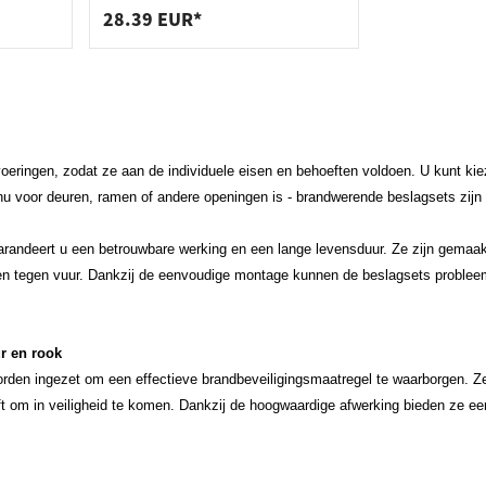
28.39 EUR*
tvoeringen, zodat ze aan de individuele eisen en behoeften voldoen. U kunt ki
t nu voor deuren, ramen of andere openingen is - brandwerende beslagsets zijn e
andeert u een betrouwbare werking en een lange levensduur. Ze zijn gemaakt
den tegen vuur. Dankzij de eenvoudige montage kunnen de beslagsets proble
r en rook
den ingezet om een effectieve brandbeveiligingsmaatregel te waarborgen. Ze 
jft om in veiligheid te komen. Dankzij de hoogwaardige afwerking bieden ze ee