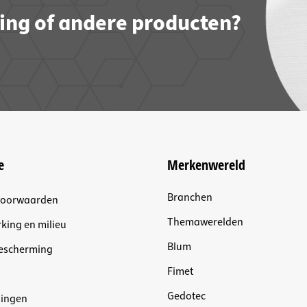
ling of andere producten?
e
Merkenwereld
Branchen
voorwaarden
Themawerelden
king en milieu
Blum
escherming
Fimet
Gedotec
dingen