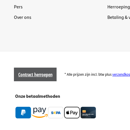
Pers
Herroeping
Over ons
Betaling &
Contract herroepen
* Alle prijzen zijn incl. btw plus
verzendkos
Onze betaalmethoden