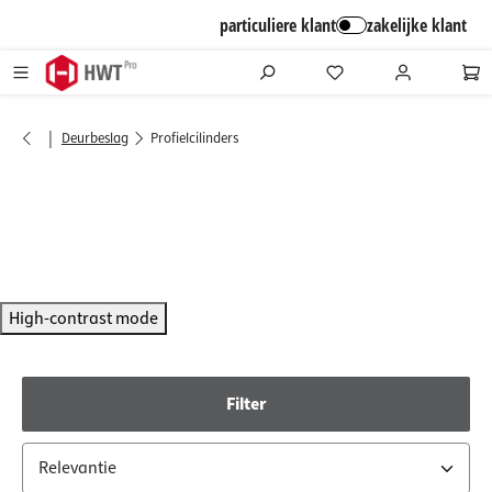
alt springen
particuliere klant
zakelijke klant
|
Deurbeslag
Profielcilinders
High-contrast mode
Filter