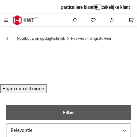
alt springen
particuliere klant
zakelijke klant
|
Houtbouw en opslagtechniek
Hoekverbindingsstukken
High-contrast mode
Filter