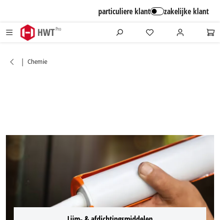
alt springen
particuliere klant
zakelijke klant
|
Chemie
Lijm- & afdichtingsmiddelen