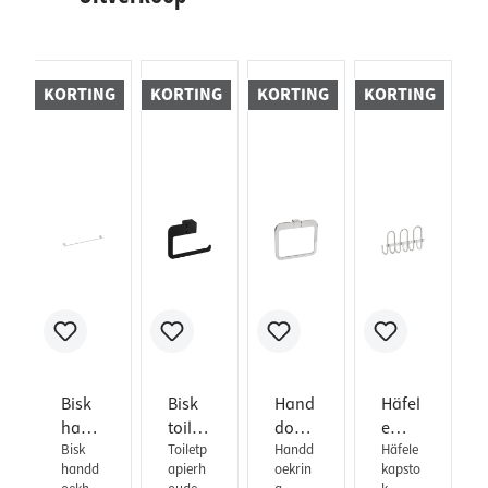
KORTING
KORTING
KORTING
KORTING
Bisk
Bisk
Hand
Häfel
hand
toilet
doek
e
doek
Bisk
rolho
Toiletp
houd
Handd
haakl
Häfele
handd
apierh
oekrin
kapsto
houd
uder
er
ijst