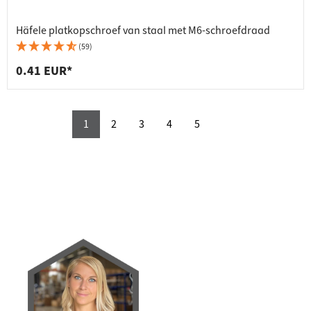
Häfele platkopschroef van staal met M6-schroefdraad
(59)
0.41 EUR*
1
2
3
4
5