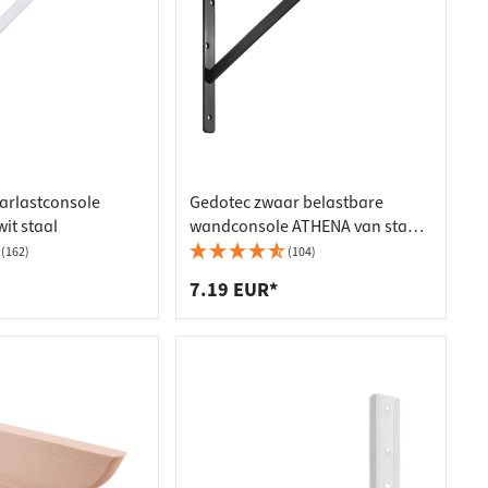
arlastconsole
Gedotec zwaar belastbare
it staal
wandconsole ATHENA van staal,
zwart
(162)
(104)
7.19 EUR*