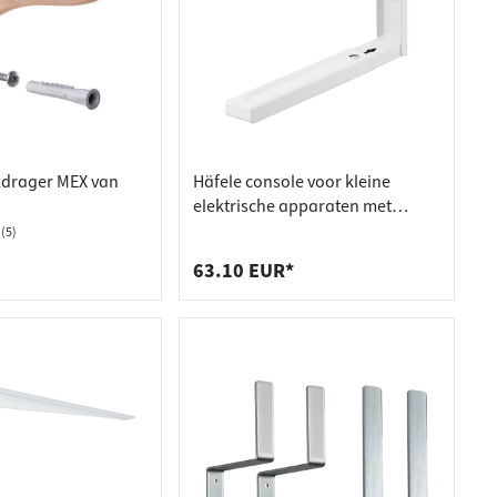
drager MEX van
Häfele console voor kleine
elektrische apparaten met
diepteverstelling,
(5)
draagvermogen 40 kg
63.10 EUR*