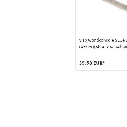
Siso wandconsole SLOPE
roestvrij staal voor schu
wanden 0–66°
39.53 EUR*