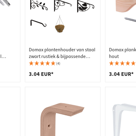
Domax plantenhouder van staal
Domax plank
l
zwart rustiek & bijpassende
hout
manden
(4)
3.04 EUR*
3.04 EUR*