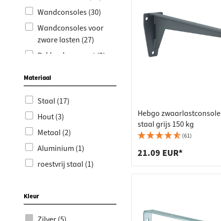
Werkbla
Stopcon
Wandconsoles (30)
Plankdr
Vuilnis
Wandconsoles voor
Laden
zware lasten (27)
Rekhoeken zwart (3)
Materiaal
Staal (17)
Hebgo zwaarlastconsole
Hout (3)
staal grijs 150 kg
Metaal (2)
(61)
Aluminium (1)
21.09 EUR*
roestvrij staal (1)
Kleur
Zilver (5)