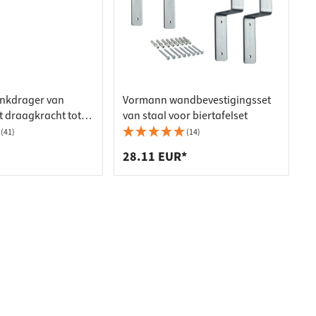
nkdrager van
Vormann wandbevestigingsset
t draagkracht tot
van staal voor biertafelset
(41)
(14)
28.11 EUR*