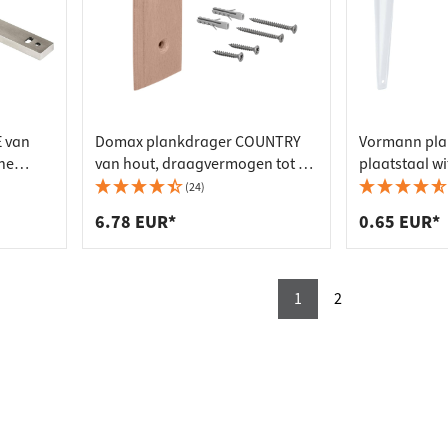
 van
Domax plankdrager COUNTRY
Vormann pla
ine
van hout, draagvermogen tot 80
plaatstaal wi
kg
80 kg
(24)
6.78 EUR*
0.65 EUR*
1
2