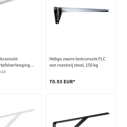
nkconsole
Hebgo zware lastconsole FLC
tafelverlenging
van roestvrij staal, 150 kg
oat
(12)
70.93 EUR*