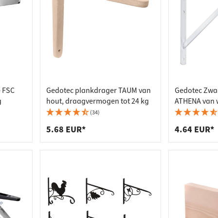
e FSC
Gedotec plankdrager TAUM van
Gedotec Zwa
g
hout, draagvermogen tot 24 kg
ATHENA van w
(34)
5.68 EUR*
4.64 EUR*