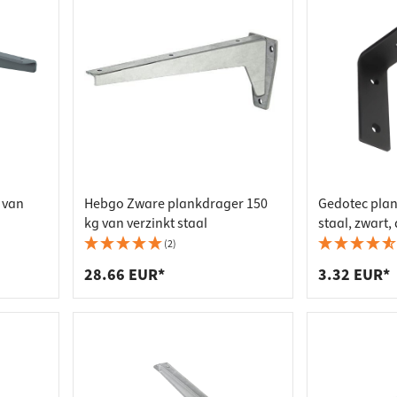
dverbinders
tactstrips
agers
bakken
 van
Hebgo Zware plankdrager 150
Gedotec pla
kg van verzinkt staal
staal, zwart
kg
(2)
28.66 EUR*
3.32 EUR*