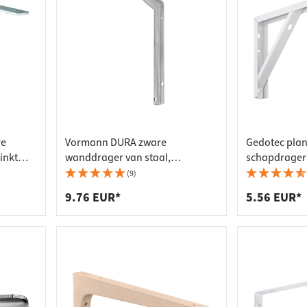
re
Vormann DURA zware
Gedotec pla
inkt
wanddrager van staal,
schapdrager 
vuurverzinkt, tot 400 kg
staal wit gec
(9)
9.76 EUR*
5.56 EUR*