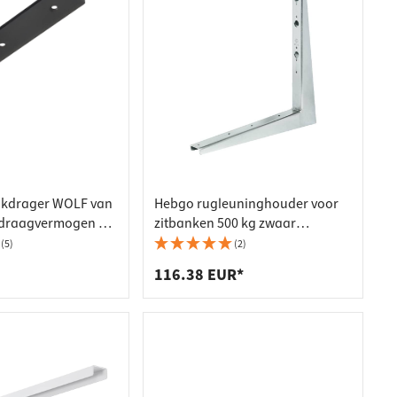
nkdrager WOLF van
Hebgo rugleuninghouder voor
, draagvermogen 40
zitbanken 500 kg zwaar
belastbare console
(5)
(2)
glansverzinkt
116.38 EUR*