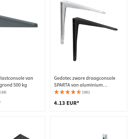
lastconsole van
Gedotec zware draagconsole
egrond 500 kg
SPARTA van aluminium
draagvermogen 400 kg
(16)
(181)
*
4.13 EUR*