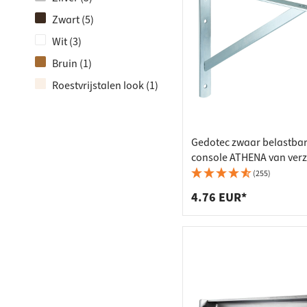
Zwart (5)
Wit (3)
Bruin (1)
Roestvrijstalen look (1)
Gedotec zwaar belastba
console ATHENA van verz
staal
(255)
4.76 EUR*