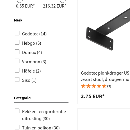
Kastbui
Deursch
Keukenr
Gardero
Wandbe
Spiegelv
Zagen &
Haken &
Verlichting
0.65 EUR*
216.32 EUR*
Meubelv
Deurslot
Kastop
Hakenli
Sleutelk
Elektris
Snijger
Spijkers
Gereedschap
Merk
Kabelge
Deursto
Meubels
Wandga
Barbecu
Chemie
Meubelp
Deurslui
Strijkp
Wandpa
Meettec
Gedotec (14)
Bevestigingsmateriaal
Hebgo (6)
Tafelpo
Schuifd
Barcons
Elektri
Domax (4)
Draaibe
Glasdeu
Tapijten
Bosbou
Arbeidsveiligheid (PSA)
Vormann (3)
Badkame
Brieven
Stropda
Hamers 
Uitverkoop %
Häfele (2)
Gedotec plankdrager US
Meubelwi
Profielc
Wasma
Nageltr
zwart staal, draagvermo
Siso (1)
kg
(3)
Bed- & 
Beveili
Kleding
Persluc
3.75 EUR*
Meubelk
Deursp
Spoelba
Autoge
Categoria
Aanslag
Brandwe
Minibar
Gereeds
Rekken- en garderobe-
uitrusting (30)
TV-houd
Huisnum
Hoekka
Werkpla
Tuin en balkon (30)