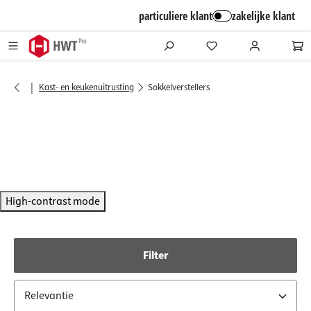
alt springen
particuliere klant
zakelijke klant
|
Kast- en keukenuitrusting
Sokkelverstellers
High-contrast mode
Filter