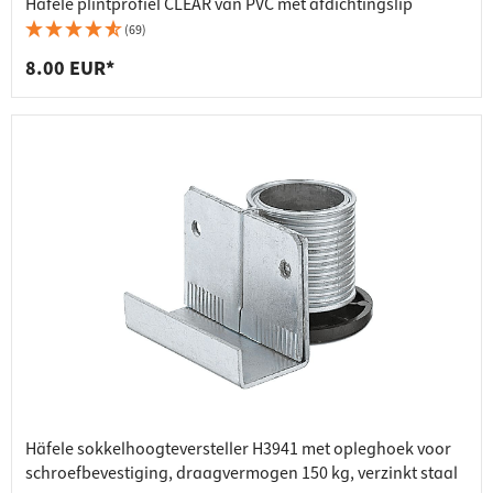
Häfele plintprofiel CLEAR van PVC met afdichtingslip
(69)
8.00 EUR*
Häfele sokkelhoogteversteller H3941 met opleghoek voor
schroefbevestiging, draagvermogen 150 kg, verzinkt staal