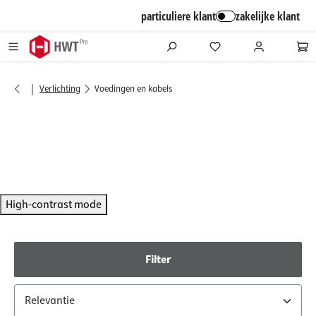
alt springen
particuliere klant
zakelijke klant
|
Verlichting
Voedingen en kabels
High-contrast mode
Filter