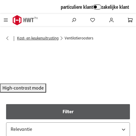
alt springen
particuliere klant
zakelijke klant
|
Kast- en keukenuitrusting
Ventilatieroosters
High-contrast mode
Filter