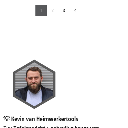
1
2
3
4
💡 Kevin van Heimwerkertools