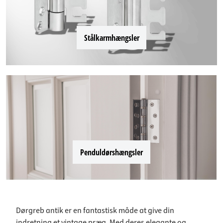
Stålkarmhængsler
Penduldørshængsler
Dørgreb antik er en fantastisk måde at give din
indretning et vintage præg. Med deres elegante og