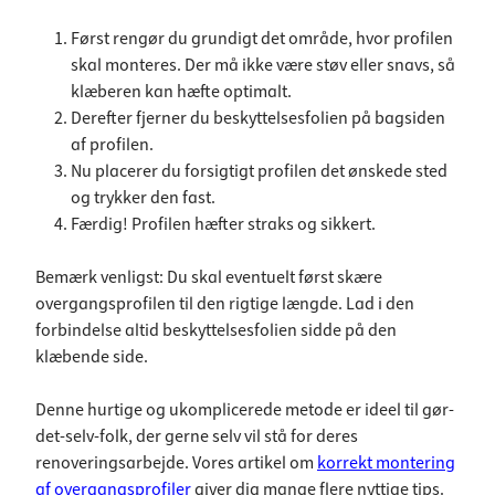
Først rengør du grundigt det område, hvor profilen
skal monteres. Der må ikke være støv eller snavs, så
klæberen kan hæfte optimalt.
Derefter fjerner du beskyttelsesfolien på bagsiden
af profilen.
Nu placerer du forsigtigt profilen det ønskede sted
og trykker den fast.
Færdig! Profilen hæfter straks og sikkert.
Bemærk venligst: Du skal eventuelt først skære
overgangsprofilen til den rigtige længde. Lad i den
forbindelse altid beskyttelsesfolien sidde på den
klæbende side.
Denne hurtige og ukomplicerede metode er ideel til gør-
det-selv-folk, der gerne selv vil stå for deres
renoveringsarbejde. Vores artikel om
korrekt montering
af overgangsprofiler
giver dig mange flere nyttige tips.