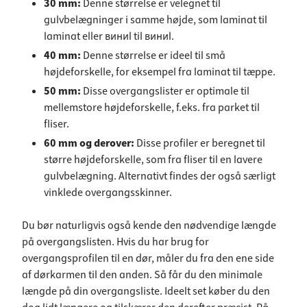
30 mm:
Denne størrelse
er velegnet til
gulvbelægninger i samme højde, som laminat til
laminat eller виниl til виниl.
40 mm:
Denne størrelse
er ideel til små
højdeforskelle, for eksempel fra laminat til tæppe.
50 mm:
Disse overgangslister
er optimale til
mellemstore højdeforskelle, f.eks. fra parket til
fliser.
60 mm og derover:
Disse profiler er beregnet til
større højdeforskelle, som fra fliser til en lavere
gulvbelægning. Alternativt findes der også
særligt
vinklede overgangsskinner
.
Du bør naturligvis også kende den nødvendige længde
på overgangslisten. Hvis du har brug for
overgangsprofilen til en dør, måler du fra den ene side
af dørkarmen til den anden. Så får du den minimale
længde på din overgangsliste. Ideelt set køber du den