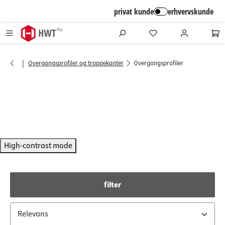
alt springen
privat kunde
erhvervskunde
|
Overgangsprofiler og trappekanter
Overgangsprofiler
High-contrast mode
filter