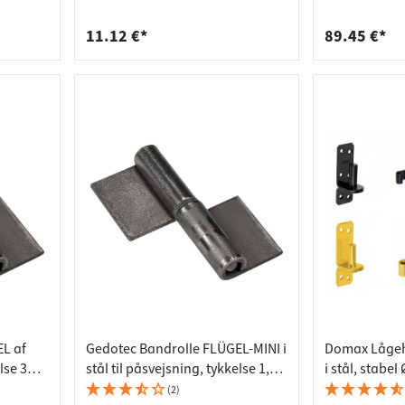
deforbindelser
aktlister
mm
130 mm
rere
spande
11.12 €*
89.45 €*
L af
Gedotec Bandrolle FLÜGEL-MINI i
Domax Lågehæ
lse 3
stål til påsvejsning, tykkelse 1,8
i stål, stabel
x 35 mm
mm, bæreevne 15 kg, 50 x 48 mm
gulforzinket
(2)