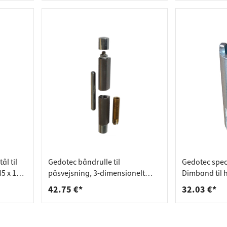
l til
Gedotec båndrulle til
Gedotec speci
45 x 140
påsvejsning, 3-dimensionelt
Dimband til
justerbar, Ø 16 x 148 mm
42.75 €*
32.03 €*