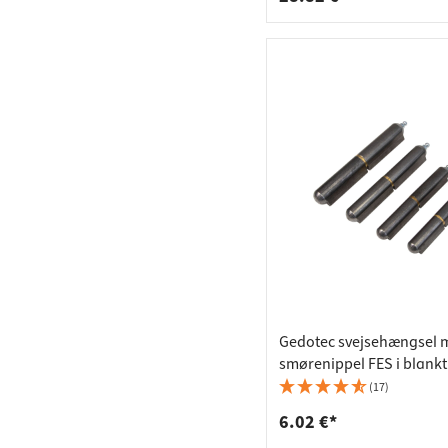
Gedotec svejsehængsel 
smørenippel FES i blankt 
mm - 80 kg
(17)
6.02 €*