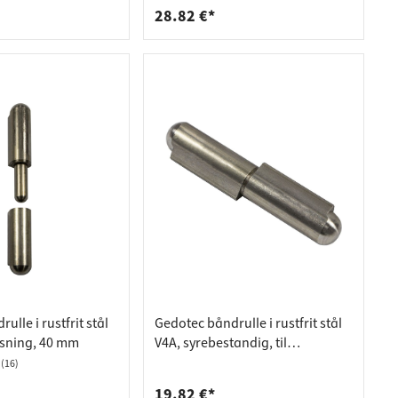
28.82 €*
ulle i rustfrit stål
Gedotec båndrulle i rustfrit stål
jsning, 40 mm
V4A, syrebestandig, til
påsvejsning, 60 mm
(16)
19.82 €*