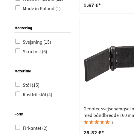
- anslag: højre
1.67 €*
Made in Poland (1)
Montering
Svejsning (15)
Skru fast (6)
Materiale
Stål (15)
Rustfrit stål (4)
Gedotec svejsehængsel af
Form
med båndbredde 160 mm,
160 mm
(8)
Firkantet (2)
28.82 €*