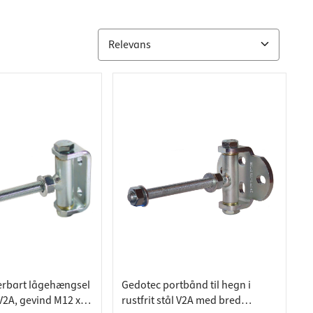
erbart lågehængsel
Gedotec portbånd til hegn i
l V2A, gevind M12 x
rustfrit stål V2A med bred