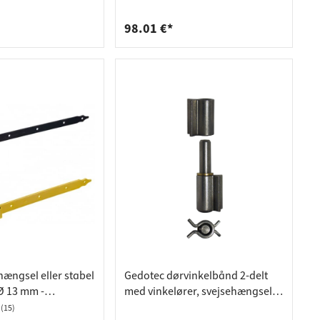
beslagplade, justerbar, M12 x
130 mm
98.01 €*
ngsel eller stabel
Gedotec dørvinkelbånd 2-delt
 Ø 13 mm -
med vinkelører, svejsehængsel 2
x 50 mm, blankt stål
(15)