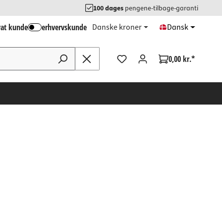
100 dages
pengene-tilbage-garanti
vat kunde
erhvervskunde
Danske kroner
Dansk
0,00 kr.*