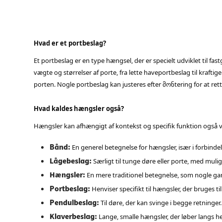
Hvad er et portbeslag?
Et portbeslag er en type hængsel, der er specielt udviklet til fastg
vægte og størrelser af porte, fra lette haveportbeslag til krafti
porten. Nogle portbeslag kan justeres efter მონtering for at ret
Hvad kaldes hængsler også?
Hængsler kan afhængigt af kontekst og specifik funktion også v
Bånd:
En generel betegnelse for hængsler, især i forbinde
Lågebeslag:
Særligt til tunge døre eller porte, med mulig
Hængsler:
En mere traditionel betegnelse, som nogle g
Portbeslag:
Henviser specifikt til hængsler, der bruges til
Pendulbeslag:
Til døre, der kan svinge i begge retninger.
Klaverbeslag:
Lange, smalle hængsler, der løber langs hel