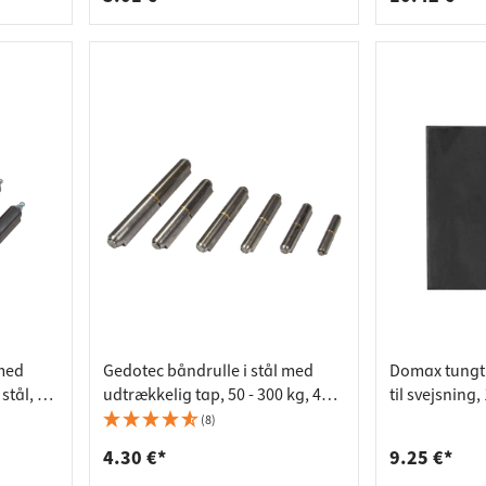
med
Gedotec båndrulle i stål med
Domax tungt 
stål, 60
udtrækkelig tap, 50 - 300 kg, 40
til svejsning
mm
(8)
4.30 €*
9.25 €*