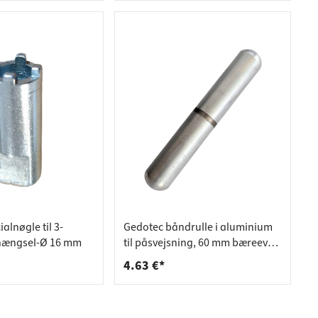
alnøgle til 3-
Gedotec båndrulle i aluminium
 hængsel-Ø 16 mm
til påsvejsning, 60 mm bæreevne
50 kg
4.63 €*