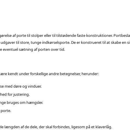
ørelse af porte til stolper eller til tilstødende faste konstruktioner. Portbesla
ge udgaver til store, tunge indkørselsporte. De er konstrueret til at skabe en
te eventuel sætning af porten over tid.
ære kendt under forskellige andre betegnelser, herunder:
lse med døre og vinduer.
hed for justering.
ange bruges om hængsler.
 porte.
e længden af de dele, der skal forbindes, ligesom på et klaverlåg.