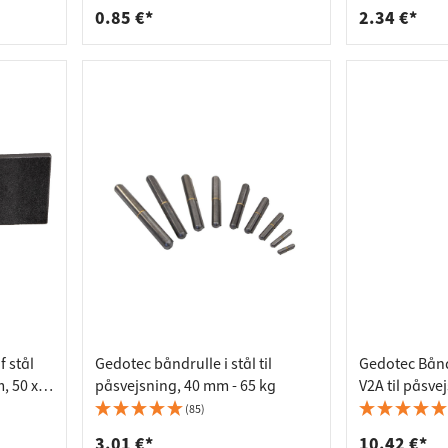
- anslag: højre
0.85 €*
2.34 €*
 stål
Gedotec båndrulle i stål til
Gedotec Båndr
 50 x
påsvejsning, 40 mm - 65 kg
V2A til påsve
(85)
3.01 €*
10.42 €*