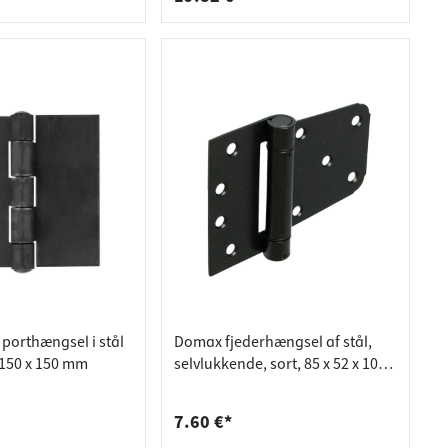
porthængsel i stål
Domax fjederhængsel af stål,
, 150 x 150 mm
selvlukkende, sort, 85 x 52 x 100 x
2,5 mm
7.60 €*