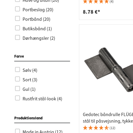
Bordpla
Stikkont
Have og altan (20)
130 mm
(4)
Portbeslag (20)
Hyldebæ
Skralde
8.78 €*
Portbånd (20)
Skuffer
Butiksbånd (1)
Dørhængsler (2)
Skruehængsler (2)
Farve
Sølv (4)
Sort (3)
Gul (1)
Rustfrit stål-look (4)
Gedotec båndrulle FLÜGE
Produktionsland
stål til påsvejsning, tykke
mm, bæreevne 30 kg, 80 
(12)
Made in Austria (12)