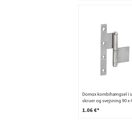
Domax kombihængsel i stå
skruer og svejsning 90 x 
x 3,0 mm, venstre
1.06 €*