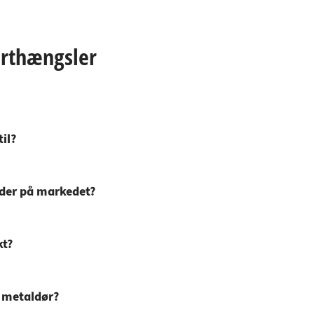
orthængsler
il?
s der på markedet?
kt?
n metaldør?