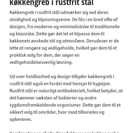
køkkengreb i rustfrit stål
Køkkengreb i rustfrit stål udmærker sig ved deres
alsidighed og tilpasningsevne. De fås i en bred vifte af
designs, fra moderne og minimalistiske til traditionelle
og klassiske. Dette gør det let at tilpasse dem til
køkkenets ønskede stil og atmosfære. Derudover er de
lette at rengøre og vedligeholde, hvilket gør dem til et
praktisk valg for dem, der søger en
vedligeholdelsesvenlig løsning.
Ud over holdbarhed og design tilbyder køkkengreb i
rustfrit stål også en fordel med hensyn til hygiejne.
Rustfrit stål er naturligt antibakterielt, hvilket betyder, at
det hæmmer væksten af bakterier og andre
sygdomsfremkaldende organismer. Dette gør dem til et
sikkert valg til områder, hvor mad tilberedes og
opbevares.