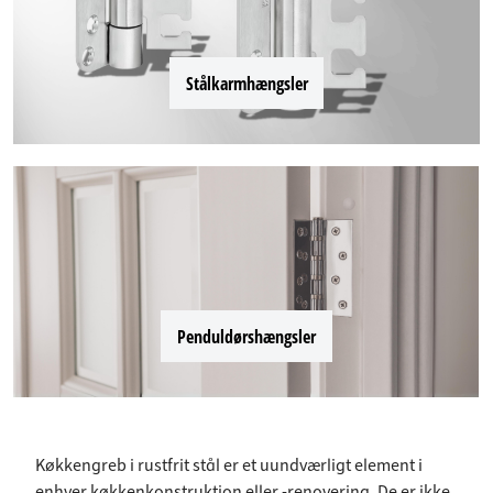
Stålkarmhængsler
Penduldørshængsler
Køkkengreb i rustfrit stål er et uundværligt element i
enhver køkkenkonstruktion eller -renovering. De er ikke