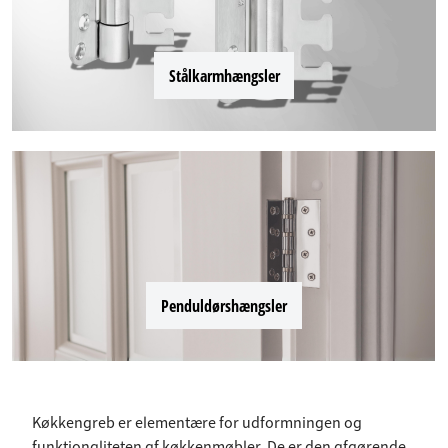
Stålkarmhængsler
Penduldørshængsler
Køkkengreb er elementære for udformningen og
funktionaliteten af køkkenmøbler. De er den afgørende