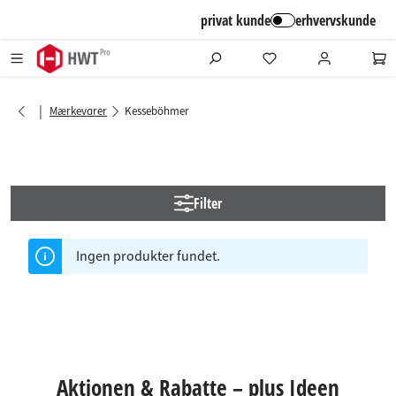
alt springen
privat kunde
erhvervskunde
|
Mærkevarer
Kesseböhmer
Filter
Ingen produkter fundet.
Aktionen & Rabatte – plus Ideen