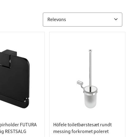
apirholder FUTURA
Häfele toiletbørstesæt rundt
åg RESTSALG
messing forkromet poleret