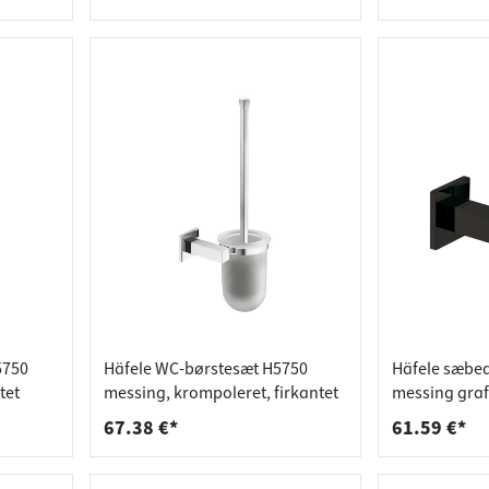
5750
Häfele WC-børstesæt H5750
Häfele sæbe
tet
messing, krompoleret, firkantet
messing grafi
67.38 €*
61.59 €*