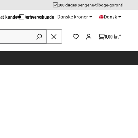
100 dages
pengene-tilbage-garanti
vat kunde
erhvervskunde
Danske kroner
Dansk
0,00 kr.*