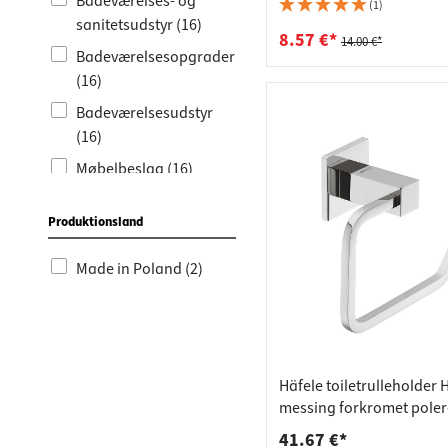
Bordpla
Stikkont
Badeværelses- og
model B063 UDSALG
(1)
sanitetsudstyr (16)
Hyldebæ
Skralde
8.57 €*
14.00 €*
Badeværelsesopgradering
Skuffer
(16)
Badeværelsesudstyr
(16)
Møbelbeslag (16)
Tilbud (3)
Produktionsland
Udsalg % (3)
Vinterudsalg (3)
Made in Poland (2)
Håndklædestang uden
boring (1)
Håndklædestænger (1)
Häfele toiletrulleholder
messing forkromet poler
41.67 €*