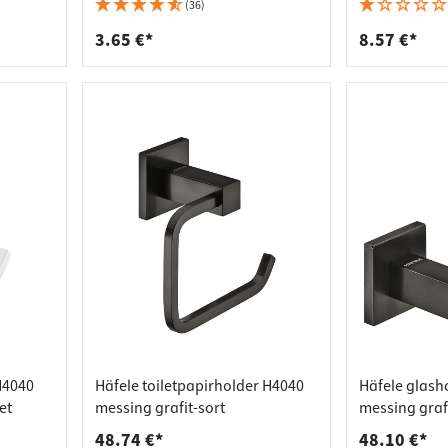
deforbindelser
aktlister
(36)
rere
spande
3.65 €*
8.57 €*
 H4040
Häfele toiletpapirholder H4040
Häfele glash
et
messing grafit-sort
messing grafi
48.74 €*
48.10 €*