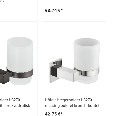
(1)
63.74 €*
older H3270
Häfele bægerholder H3270
t-sort kvadratisk
messing poleret krom firkantet
42.75 €*