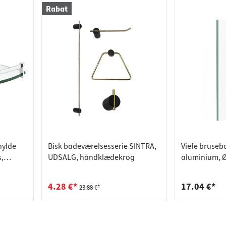
Rabat
hylde
Bisk badeværelsesserie SINTRA,
Viefe bruseb
,
UDSALG, håndklædekrog
aluminium, Ø 
stål-look
4.28 €*
17.04 €*
23.88 €*