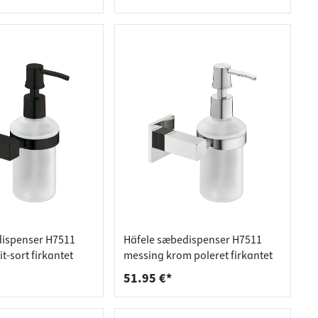
dispenser H7511
Häfele sæbedispenser H7511
t-sort firkantet
messing krom poleret firkantet
51.95 €*