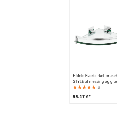
Häfele Kvartcirkel-bruse
STYLE af messing og glas
poleret krom
(1)
55.17 €*