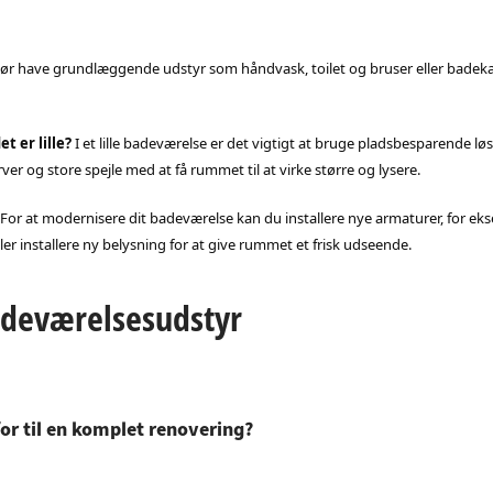
ør have grundlæggende udstyr som håndvask, toilet og bruser eller badeka
t er lille?
I et lille badeværelse er det vigtigt at bruge pladsbesparende l
er og store spejle med at få rummet til at virke større og lysere.
For at modernisere dit badeværelse kan du installere nye armaturer, for e
ler installere ny belysning for at give rummet et frisk udseende.
adeværelsesudstyr
or til en komplet renovering?