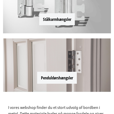
Stålkarmhængsler
Penduldørshængsler
I vores webshop finder du et stort udvalg af bordben i
metal. Dette materiale byder på mange fordele og giver