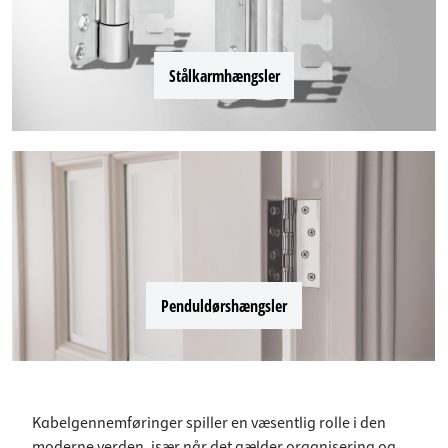
Stålkarmhængsler
Penduldørshængsler
Kabelgennemføringer spiller en væsentlig rolle i den
moderne verden, især når det gælder organisering og