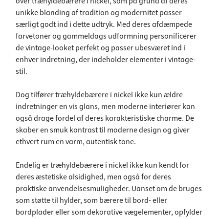
over træhyldebærere i nickel, som på grund af deres
unikke blanding af tradition og modernitet passer
særligt godt ind i dette udtryk. Med deres afdæmpede
farvetoner og gammeldags udformning personificerer
de vintage-looket perfekt og passer ubesværet ind i
enhver indretning, der indeholder elementer i vintage-
stil.
Dog tilfører træhyldebærere i nickel ikke kun ældre
indretninger en vis glans, men moderne interiører kan
også drage fordel af deres karakteristiske charme. De
skaber en smuk kontrast til moderne design og giver
ethvert rum en varm, autentisk tone.
Endelig er træhyldebærere i nickel ikke kun kendt for
deres æstetiske alsidighed, men også for deres
praktiske anvendelsesmuligheder. Uanset om de bruges
som støtte til hylder, som bærere til bord- eller
bordplader eller som dekorative vægelementer, opfylder