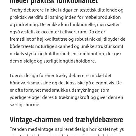
møder praktisk funktionalitet
Træhyldebærere i nickel udgør en æstetisk tiltalende og
praktisk værdifuld løsning inden for møbelproduktion
og indretning. De er ikke kun funktionelle, men sætter
også æstetiske accenter i ethvert rum. Da de er
fremstillet af høj kvalitet træ og robust nickel, tilbyder de
både træets naturlige skønhed og unikke struktur samt
nickels styrke og holdbarhed; en kombination, der gør
dem alsidige og særligt langtidsholdbare.
I deres design forener træhyldebærere i nickel det
håndværksmæssige og det klassiske på elegant vis. De
er ofte forsynet med smukke udsmykninger, som
yderligere øger deres tiltrækningskraft og giver dem en
særlig charme.
Vintage-charmen ved træhyldebærere
Trenden med vintageinspireret design har kastet nyt lys