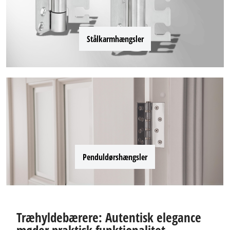
Stålkarmhængsler
Penduldørshængsler
Træhyldebærere: Autentisk elegance