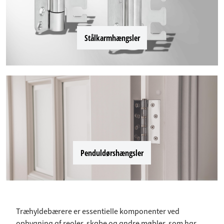
Stålkarmhængsler
Penduldørshængsler
Træhyldebærere er essentielle komponenter ved
opbygning af reoler, skabe og andre møbler, som har