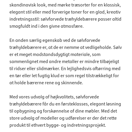
skandinavisk look, med mørke træsorter for en klassisk,
elegant stil eller med farverige toner for en glad, kreativ
indretningsstil: sølvfarvede træhyldebærere passer altid
smagfuldt ind i den givne atmosfære.
En anden særlig egenskab ved de sølvfarvede
træhyldebærere er, at de er nemme at vedligeholde. Sølv
er et meget modstandsdygtigt materiale, som
sammenlignet med andre metaller er mindre tilbøjeligt
til ridser eller slidmærker. En lejlighedsvis aftørring med
en tør eller let fugtig klud er som regel tilstrækkeligt for
at holde bærerne rene og skinnende.
Med vores udvalg af højkvalitets, sølvfarvede
træhyldebærere får du en førsteklasses, elegant løsning
til opbygning og forskønnelse af dine møbler. Med det
store udvalg af modeller og udførelser er der det rette
produkt til ethvert bygge- og indretningsprojekt.