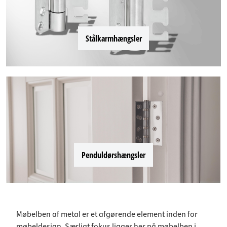
Stålkarmhængsler
Penduldørshængsler
Møbelben af metal er et afgørende element inden for
møbeldesign. Særligt fokus ligger her på møbelben i