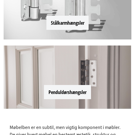
Stålkarmhængsler
Penduldørshængsler
Møbelben er en subtil, men vigtig komponent i møbler.
De giver hvert møbel en bestemt æstetik, struktur og