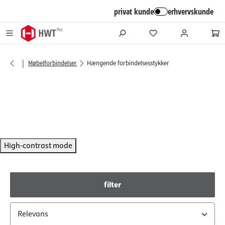
alt springen
privat kunde
erhvervskunde
|
Møbelforbindelser
Hængende forbindelsesstykker
High-contrast mode
filter