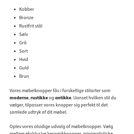
Kobber
Bronze
Rustfrit stål
Sølv
Grå
Sort
Hvid
Guld
Brun
Vores møbelknopper fås i forskellige stilarter som
moderne
,
rustikke
og
antikke
. Uanset hvilken stil du
vælger, tilpasser vores knopper sig perfekt til det
samlede udtryk af dit møbel.
Oplev vores alsidige udvalg af møbelknopper. Vælg
mellem eksklusive keramikknopper, minimalistiske