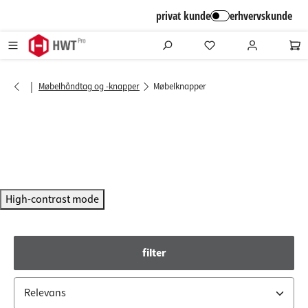
alt springen
privat kunde
erhvervskunde
|
Møbelhåndtag og -knapper
Møbelknapper
High-contrast mode
filter