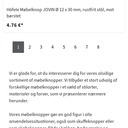
Häfele Møbelknop JOVIN Ø 12 x 30 mm, rustfrit stål, mat
børstet
4.76 €*
1
2
3
4
5
6
7
8
Vi er glade for, at du interesserer dig for vores alsidige
sortiment af møbelknopper. Vi tilbyder et stort udvalg af
forskellige møbelknopper i et væld af stilarter,
materialer og farver, som vi præsenterer nærmere
herunder.
Vores møbelknopper gør en god figur i alle
anvendelsessituationer, også som skuffeknopper eller