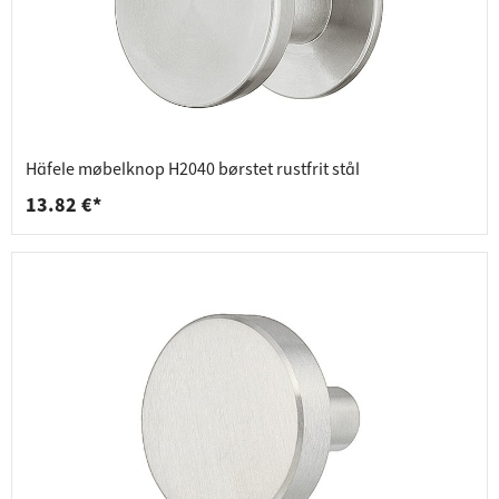
Häfele møbelknop H2040 børstet rustfrit stål
13.82 €*