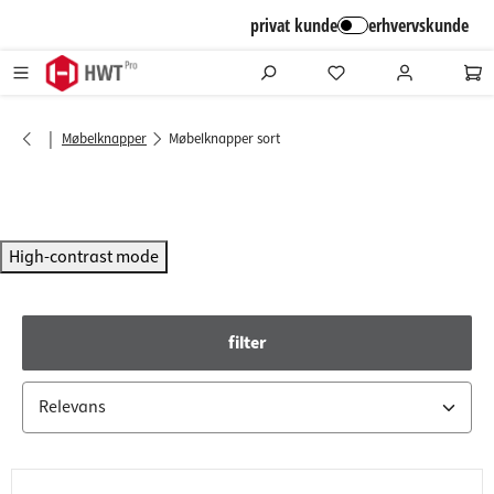
alt springen
privat kunde
erhvervskunde
|
Møbelknapper
Møbelknapper sort
High-contrast mode
filter