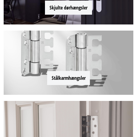
Skjulte dørhængsler
Stålkarmhængsler