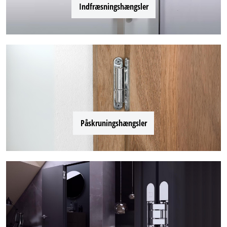
Indfræsningshængsler
Påskruningshængsler