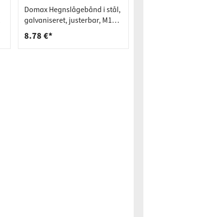
Domax Hegnslågebånd i stål,
galvaniseret, justerbar, M16 x
130 mm
8.78 €*