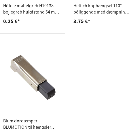
deforbindelser
aktlister
Häfele møbelgreb H10138
Hettich kophængsel 110°
rere
spande
bøjlegreb hulafstand 64 mm
påliggende med dæmpning
hvid plast
til skruemontering 9071205
0.25 €*
3.75 €*
Blum dørdæmper
BLUMOTION til hængsler