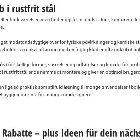
i rustfrit stål
eller badeværelser, men finder også sin plads i stuer, kontorer ell
e.
r meget modstandsdygtige over for fysiske påvirkninger og kemiske s
eholde - en enkel aftørring med en fugtig klud er ofte nok til at h
 i forskellige former, størrelser og udførelser og kan derfor prob
 i rustfrit stål er de nemme at montere og giver en optimal brugero
 er en lige så praktisk som stilfuld løsning til mange anvendelser i
ukket byggemateriale for mange rumdesignere.
Rabatte – plus Ideen für dein näch