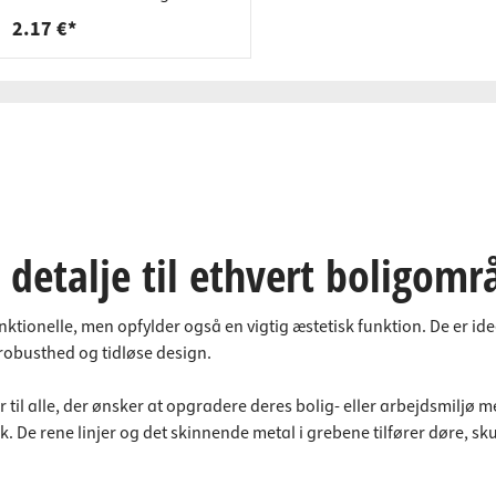
påliggende
2.17 €*
 detalje til ethvert boligomr
onelle, men opfylder også en vigtig æstetisk funktion. De er ideelle 
 robusthed og tidløse design.
 til alle, der ønsker at opgradere deres bolig- eller arbejdsmiljø med 
tik. De rene linjer og det skinnende metal i grebene tilfører døre, s