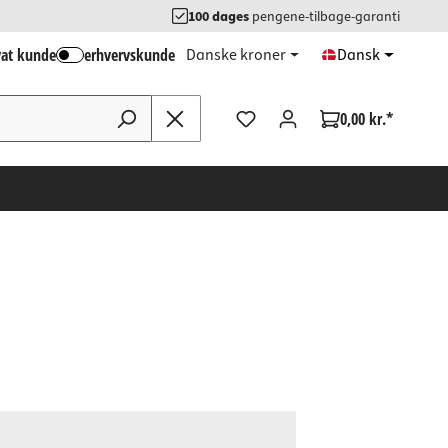
100 dages
pengene-tilbage-garanti
vat kunde
erhvervskunde
Danske kroner
Dansk
0,00 kr.*