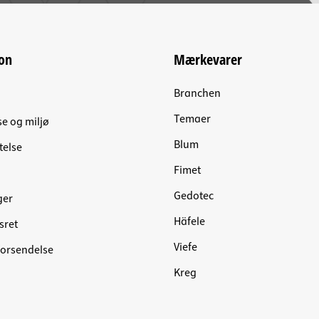
on
Mærkevarer
Branchen
Temaer
se og miljø
Blum
telse
Fimet
Gedotec
ger
Häfele
sret
Viefe
forsendelse
Kreg