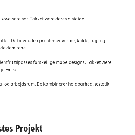
er soveværelser. Takket være deres alsidige
toffer. De tåler uden problemer varme, kulde, fugt og
olde dem rene.
lemfrit tilpasses forskellige møbeldesigns. Takket være
plevelse.
 bolig- og arbejdsrum. De kombinerer holdbarhed, æstetik
stes Projekt