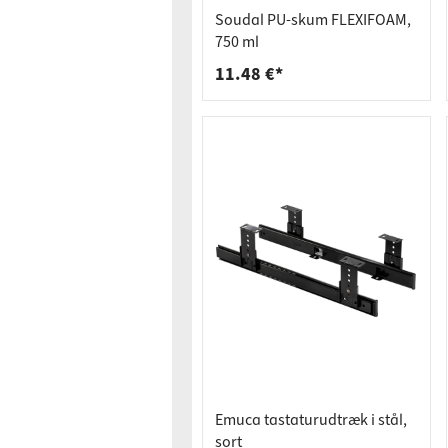
Bordpla
Stikkont
Soudal PU-skum FLEXIFOAM,
Hyldebæ
Skralde
750 ml
11.48 €*
Skuffer
Emuca tastaturudtræk i stål,
sort