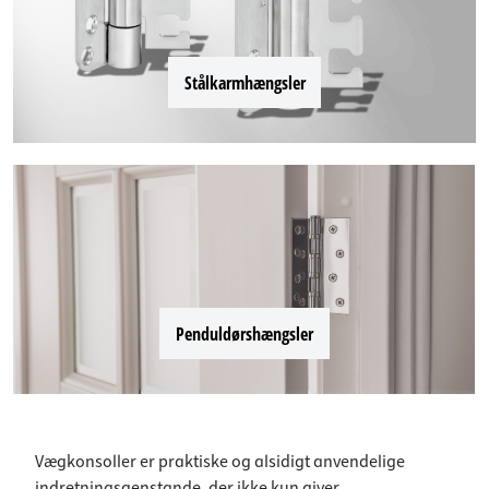
Stålkarmhængsler
Penduldørshængsler
Vægkonsoller er praktiske og alsidigt anvendelige
indretningsgenstande, der ikke kun giver